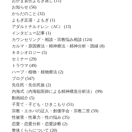
おかま直伝よもぎ蒸し
(11)
お知らせ
(56)
からだのこと
(32)
よもぎ足湯・よもぎ
(1)
アダルトチルドレン（AC）
(13)
インタビュー記事
(1)
カウンセリング・相談・宗教悩み相談
(124)
カルマ・原因療法・精神療法・精神分析・因縁
(8)
キネシオロジー
(5)
セミナー
(29)
トラウマ
(49)
ハーブ・植物・植物療法
(2)
ブログ
(547)
先住民・先住民族
(2)
内海式（内海聡医師による精神構造分析法）
(99)
動画紹介
(5)
子育て・子ども・ひきこもり
(51)
宗教・エホバの証人・創価学会・宗教二世
(59)
性被害・性暴力・性の悩み
(35)
恋愛・恋愛分析・恋愛診断
(2)
整体くららについて
(20)