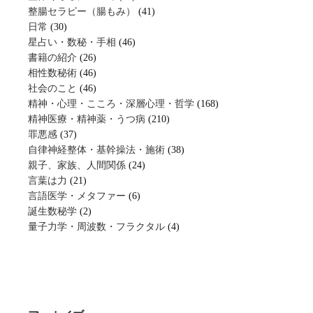
整腸セラピー（腸もみ）
(41)
日常
(30)
星占い・数秘・手相
(46)
書籍の紹介
(26)
相性数秘術
(46)
社会のこと
(46)
精神・心理・こころ・深層心理・哲学
(168)
精神医療・精神薬・うつ病
(210)
罪悪感
(37)
自律神経整体・基幹操法・施術
(38)
親子、家族、人間関係
(24)
言葉は力
(21)
言語医学・メタファー
(6)
誕生数秘学
(2)
量子力学・周波数・フラクタル
(4)