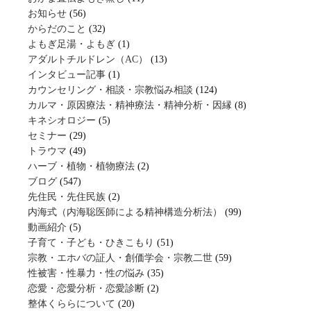
お知らせ
(56)
からだのこと
(32)
よもぎ足湯・よもぎ
(1)
アダルトチルドレン（AC）
(13)
インタビュー記事
(1)
カウンセリング・相談・宗教悩み相談
(124)
カルマ・原因療法・精神療法・精神分析・因縁
(8)
キネシオロジー
(5)
セミナー
(29)
トラウマ
(49)
ハーブ・植物・植物療法
(2)
ブログ
(547)
先住民・先住民族
(2)
内海式（内海聡医師による精神構造分析法）
(99)
動画紹介
(5)
子育て・子ども・ひきこもり
(51)
宗教・エホバの証人・創価学会・宗教二世
(59)
性被害・性暴力・性の悩み
(35)
恋愛・恋愛分析・恋愛診断
(2)
整体くららについて
(20)