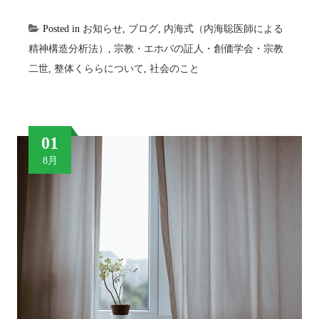
Posted in
お知らせ
,
ブログ
,
内海式（内海聡医師による
精神構造分析法）
,
宗教・エホバの証人・創価学会・宗教
二世
,
整体くららについて
,
社会のこと
01
8月