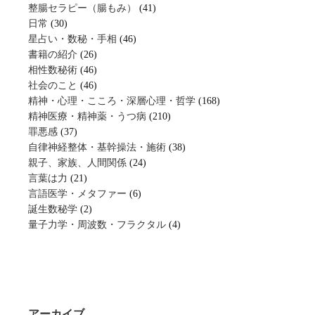
整腸セラピー（腸もみ）
(41)
日常
(30)
星占い・数秘・手相
(46)
書籍の紹介
(26)
相性数秘術
(46)
社会のこと
(46)
精神・心理・こころ・深層心理・哲学
(168)
精神医療・精神薬・うつ病
(210)
罪悪感
(37)
自律神経整体・基幹操法・施術
(38)
親子、家族、人間関係
(24)
言葉は力
(21)
言語医学・メタファー
(6)
誕生数秘学
(2)
量子力学・周波数・フラクタル
(4)
アーカイブ