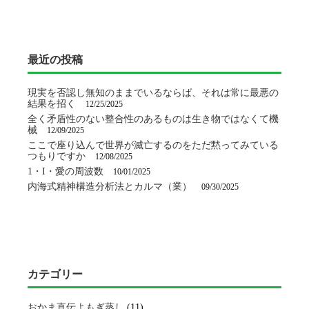
最近の投稿
現実を否認し無知のままでいるならば、それは常に最悪の
結果を招く
12/25/2025
全く矛盾性のない整合性のあるものは生き物ではなくて機
械
12/09/2025
ここで座り込んで世界が滅亡するのをただ黙ってみている
つもりですか
12/08/2025
1・I・愛の周波数
10/01/2025
内海式精神構造分析法とカルマ（業）
09/30/2025
カテゴリー
おかま直伝よもぎ蒸し
(11)