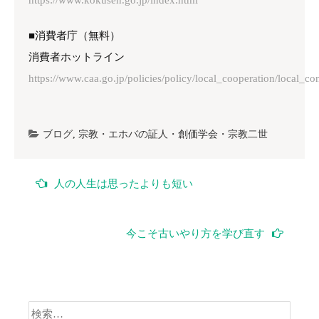
https://www.kokusen.go.jp/index.html
■消費者庁（無料）
消費者ホットライン
https://www.caa.go.jp/policies/policy/local_cooperation/local_co
ブログ
,
宗教・エホバの証人・創価学会・宗教二世
投
人の人生は思ったよりも短い
稿
ナ
今こそ古いやり方を学び直す
ビ
ゲ
検
ー
索: