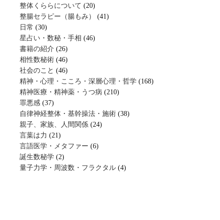
整体くららについて
(20)
整腸セラピー（腸もみ）
(41)
日常
(30)
星占い・数秘・手相
(46)
書籍の紹介
(26)
相性数秘術
(46)
社会のこと
(46)
精神・心理・こころ・深層心理・哲学
(168)
精神医療・精神薬・うつ病
(210)
罪悪感
(37)
自律神経整体・基幹操法・施術
(38)
親子、家族、人間関係
(24)
言葉は力
(21)
言語医学・メタファー
(6)
誕生数秘学
(2)
量子力学・周波数・フラクタル
(4)