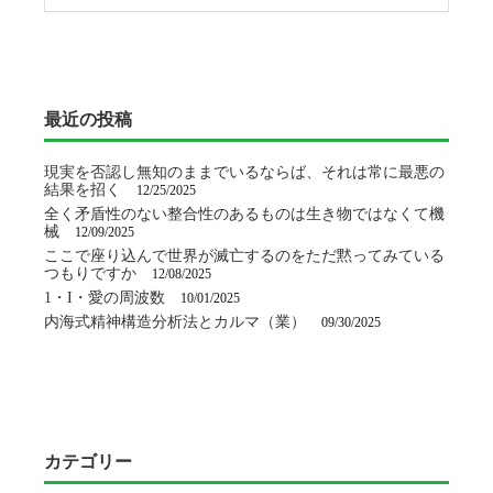
シ
ョ
最近の投稿
ン
現実を否認し無知のままでいるならば、それは常に最悪の
結果を招く
12/25/2025
全く矛盾性のない整合性のあるものは生き物ではなくて機
械
12/09/2025
ここで座り込んで世界が滅亡するのをただ黙ってみている
つもりですか
12/08/2025
1・I・愛の周波数
10/01/2025
内海式精神構造分析法とカルマ（業）
09/30/2025
カテゴリー