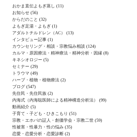
おかま直伝よもぎ蒸し
(11)
お知らせ
(56)
からだのこと
(32)
よもぎ足湯・よもぎ
(1)
アダルトチルドレン（AC）
(13)
インタビュー記事
(1)
カウンセリング・相談・宗教悩み相談
(124)
カルマ・原因療法・精神療法・精神分析・因縁
(8)
キネシオロジー
(5)
セミナー
(29)
トラウマ
(49)
ハーブ・植物・植物療法
(2)
ブログ
(547)
先住民・先住民族
(2)
内海式（内海聡医師による精神構造分析法）
(99)
動画紹介
(5)
子育て・子ども・ひきこもり
(51)
宗教・エホバの証人・創価学会・宗教二世
(59)
性被害・性暴力・性の悩み
(35)
恋愛・恋愛分析・恋愛診断
(2)