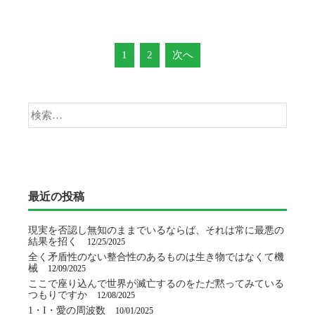
投
1
2
次へ
稿
検
ナ
索:
ビ
ゲ
ー
最近の投稿
シ
現実を否認し無知のままでいるならば、それは常に最悪の
結果を招く
12/25/2025
ョ
全く矛盾性のない整合性のあるものは生き物ではなくて機
械
12/09/2025
ン
ここで座り込んで世界が滅亡するのをただ黙ってみている
つもりですか
12/08/2025
1・I・愛の周波数
10/01/2025