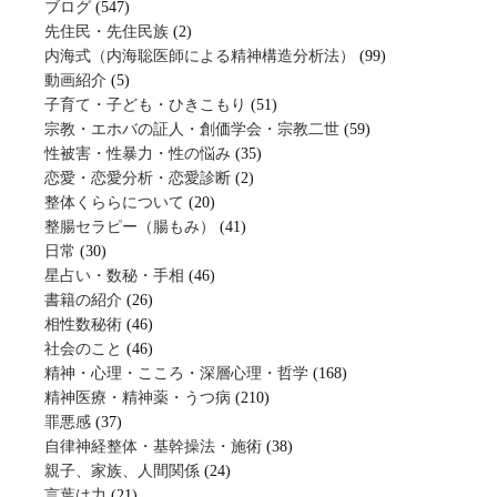
ブログ
(547)
先住民・先住民族
(2)
内海式（内海聡医師による精神構造分析法）
(99)
動画紹介
(5)
子育て・子ども・ひきこもり
(51)
宗教・エホバの証人・創価学会・宗教二世
(59)
性被害・性暴力・性の悩み
(35)
恋愛・恋愛分析・恋愛診断
(2)
整体くららについて
(20)
整腸セラピー（腸もみ）
(41)
日常
(30)
星占い・数秘・手相
(46)
書籍の紹介
(26)
相性数秘術
(46)
社会のこと
(46)
精神・心理・こころ・深層心理・哲学
(168)
精神医療・精神薬・うつ病
(210)
罪悪感
(37)
自律神経整体・基幹操法・施術
(38)
親子、家族、人間関係
(24)
言葉は力
(21)