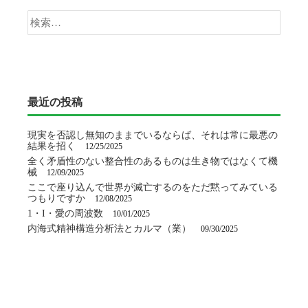
検
ー
索:
シ
ョ
最近の投稿
ン
現実を否認し無知のままでいるならば、それは常に最悪の
結果を招く
12/25/2025
全く矛盾性のない整合性のあるものは生き物ではなくて機
械
12/09/2025
ここで座り込んで世界が滅亡するのをただ黙ってみている
つもりですか
12/08/2025
1・I・愛の周波数
10/01/2025
内海式精神構造分析法とカルマ（業）
09/30/2025