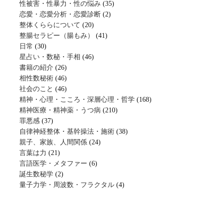
性被害・性暴力・性の悩み
(35)
恋愛・恋愛分析・恋愛診断
(2)
整体くららについて
(20)
整腸セラピー（腸もみ）
(41)
日常
(30)
星占い・数秘・手相
(46)
書籍の紹介
(26)
相性数秘術
(46)
社会のこと
(46)
精神・心理・こころ・深層心理・哲学
(168)
精神医療・精神薬・うつ病
(210)
罪悪感
(37)
自律神経整体・基幹操法・施術
(38)
親子、家族、人間関係
(24)
言葉は力
(21)
言語医学・メタファー
(6)
誕生数秘学
(2)
量子力学・周波数・フラクタル
(4)