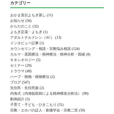
カテゴリー
おかま直伝よもぎ蒸し
(11)
お知らせ
(56)
からだのこと
(32)
よもぎ足湯・よもぎ
(1)
アダルトチルドレン（AC）
(13)
インタビュー記事
(1)
カウンセリング・相談・宗教悩み相談
(124)
カルマ・原因療法・精神療法・精神分析・因縁
(8)
キネシオロジー
(5)
セミナー
(29)
トラウマ
(49)
ハーブ・植物・植物療法
(2)
ブログ
(547)
先住民・先住民族
(2)
内海式（内海聡医師による精神構造分析法）
(99)
動画紹介
(5)
子育て・子ども・ひきこもり
(51)
宗教・エホバの証人・創価学会・宗教二世
(59)