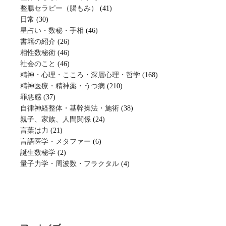
整腸セラピー（腸もみ）
(41)
日常
(30)
星占い・数秘・手相
(46)
書籍の紹介
(26)
相性数秘術
(46)
社会のこと
(46)
精神・心理・こころ・深層心理・哲学
(168)
精神医療・精神薬・うつ病
(210)
罪悪感
(37)
自律神経整体・基幹操法・施術
(38)
親子、家族、人間関係
(24)
言葉は力
(21)
言語医学・メタファー
(6)
誕生数秘学
(2)
量子力学・周波数・フラクタル
(4)