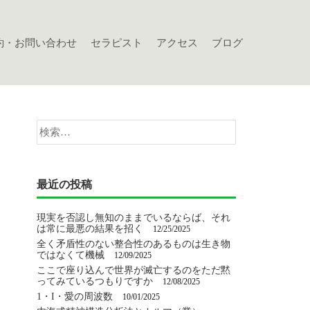
約・お問い合わせ
セラピスト
アクセス
ブログ
検
索:
最近の投稿
現実を否認し無知のままでいるならば、それ
は常に最悪の結果を招く
12/25/2025
全く矛盾性のない整合性のあるものは生き物
ではなくて機械
12/09/2025
ここで座り込んで世界が滅亡するのをただ黙
ってみているつもりですか
12/08/2025
1・I・愛の周波数
10/01/2025