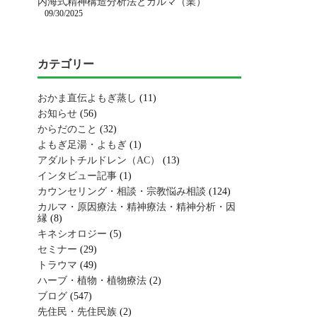
内海式精神構造分析法とカルマ（業）
09/30/2025
カテゴリー
おかま直伝よもぎ蒸し
(11)
お知らせ
(56)
からだのこと
(32)
よもぎ足湯・よもぎ
(1)
アダルトチルドレン（AC）
(13)
インタビュー記事
(1)
カウンセリング・相談・宗教悩み相談
(124)
カルマ・原因療法・精神療法・精神分析・因
縁
(8)
キネシオロジー
(5)
セミナー
(29)
トラウマ
(49)
ハーブ・植物・植物療法
(2)
ブログ
(547)
先住民・先住民族
(2)