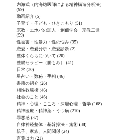
内海式（内海聡医師による精神構造分析法）
(99)
動画紹介
(5)
子育て・子ども・ひきこもり
(51)
宗教・エホバの証人・創価学会・宗教二世
(59)
性被害・性暴力・性の悩み
(35)
恋愛・恋愛分析・恋愛診断
(2)
整体くららについて
(20)
整腸セラピー（腸もみ）
(41)
日常
(30)
星占い・数秘・手相
(46)
書籍の紹介
(26)
相性数秘術
(46)
社会のこと
(46)
精神・心理・こころ・深層心理・哲学
(168)
精神医療・精神薬・うつ病
(210)
罪悪感
(37)
自律神経整体・基幹操法・施術
(38)
親子、家族、人間関係
(24)
言葉は力
(21)