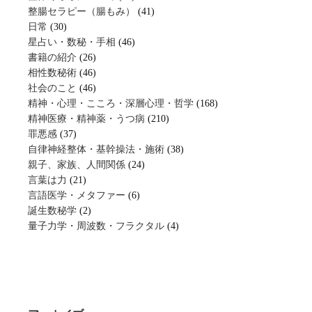
整腸セラピー（腸もみ）
(41)
日常
(30)
星占い・数秘・手相
(46)
書籍の紹介
(26)
相性数秘術
(46)
社会のこと
(46)
精神・心理・こころ・深層心理・哲学
(168)
精神医療・精神薬・うつ病
(210)
罪悪感
(37)
自律神経整体・基幹操法・施術
(38)
親子、家族、人間関係
(24)
言葉は力
(21)
言語医学・メタファー
(6)
誕生数秘学
(2)
量子力学・周波数・フラクタル
(4)