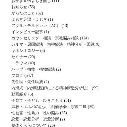
おかま直伝よもぎ蒸し
(11)
お知らせ
(56)
からだのこと
(32)
よもぎ足湯・よもぎ
(1)
アダルトチルドレン（AC）
(13)
インタビュー記事
(1)
カウンセリング・相談・宗教悩み相談
(124)
カルマ・原因療法・精神療法・精神分析・因縁
(8)
キネシオロジー
(5)
セミナー
(29)
トラウマ
(49)
ハーブ・植物・植物療法
(2)
ブログ
(547)
先住民・先住民族
(2)
内海式（内海聡医師による精神構造分析法）
(99)
動画紹介
(5)
子育て・子ども・ひきこもり
(51)
宗教・エホバの証人・創価学会・宗教二世
(59)
性被害・性暴力・性の悩み
(35)
恋愛・恋愛分析・恋愛診断
(2)
整体くららについて
(20)