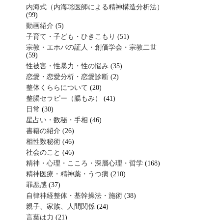
内海式（内海聡医師による精神構造分析法）
(99)
動画紹介
(5)
子育て・子ども・ひきこもり
(51)
宗教・エホバの証人・創価学会・宗教二世
(59)
性被害・性暴力・性の悩み
(35)
恋愛・恋愛分析・恋愛診断
(2)
整体くららについて
(20)
整腸セラピー（腸もみ）
(41)
日常
(30)
星占い・数秘・手相
(46)
書籍の紹介
(26)
相性数秘術
(46)
社会のこと
(46)
精神・心理・こころ・深層心理・哲学
(168)
精神医療・精神薬・うつ病
(210)
罪悪感
(37)
自律神経整体・基幹操法・施術
(38)
親子、家族、人間関係
(24)
言葉は力
(21)