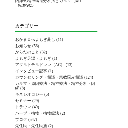
内海式精神構造分析法とカルマ（業）
09/30/2025
カテゴリー
おかま直伝よもぎ蒸し
(11)
お知らせ
(56)
からだのこと
(32)
よもぎ足湯・よもぎ
(1)
アダルトチルドレン（AC）
(13)
インタビュー記事
(1)
カウンセリング・相談・宗教悩み相談
(124)
カルマ・原因療法・精神療法・精神分析・因
縁
(8)
キネシオロジー
(5)
セミナー
(29)
トラウマ
(49)
ハーブ・植物・植物療法
(2)
ブログ
(547)
先住民・先住民族
(2)