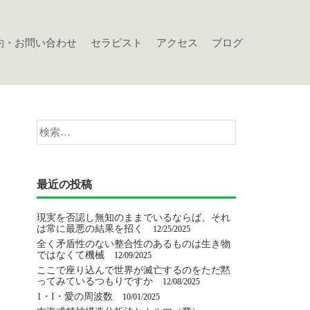
約・お問い合わせ
セラピスト
アクセス
ブログ
検
索:
最近の投稿
現実を否認し無知のままでいるならば、それ
は常に最悪の結果を招く
12/25/2025
全く矛盾性のない整合性のあるものは生き物
ではなくて機械
12/09/2025
ここで座り込んで世界が滅亡するのをただ黙
ってみているつもりですか
12/08/2025
1・I・愛の周波数
10/01/2025