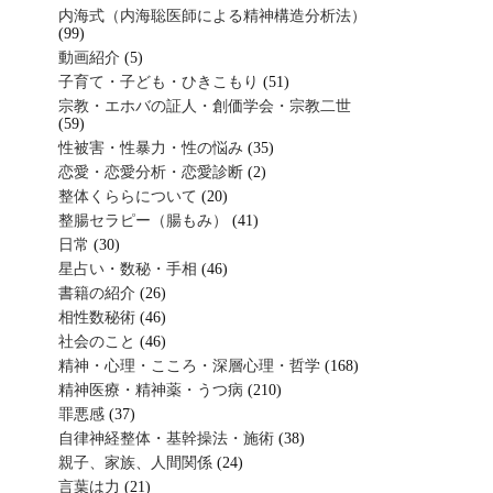
内海式（内海聡医師による精神構造分析法）
(99)
動画紹介
(5)
子育て・子ども・ひきこもり
(51)
宗教・エホバの証人・創価学会・宗教二世
(59)
性被害・性暴力・性の悩み
(35)
恋愛・恋愛分析・恋愛診断
(2)
整体くららについて
(20)
整腸セラピー（腸もみ）
(41)
日常
(30)
星占い・数秘・手相
(46)
書籍の紹介
(26)
相性数秘術
(46)
社会のこと
(46)
精神・心理・こころ・深層心理・哲学
(168)
精神医療・精神薬・うつ病
(210)
罪悪感
(37)
自律神経整体・基幹操法・施術
(38)
親子、家族、人間関係
(24)
言葉は力
(21)