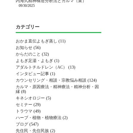
内海式精神構造分析法とカルマ（業）
09/30/2025
カテゴリー
おかま直伝よもぎ蒸し
(11)
お知らせ
(56)
からだのこと
(32)
よもぎ足湯・よもぎ
(1)
アダルトチルドレン（AC）
(13)
インタビュー記事
(1)
カウンセリング・相談・宗教悩み相談
(124)
カルマ・原因療法・精神療法・精神分析・因
縁
(8)
キネシオロジー
(5)
セミナー
(29)
トラウマ
(49)
ハーブ・植物・植物療法
(2)
ブログ
(547)
先住民・先住民族
(2)