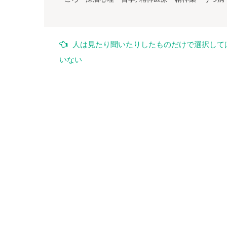
投
人は見たり聞いたりしたものだけで選択して
稿
いない
ナ
ビ
ゲ
ー
シ
ョ
ン