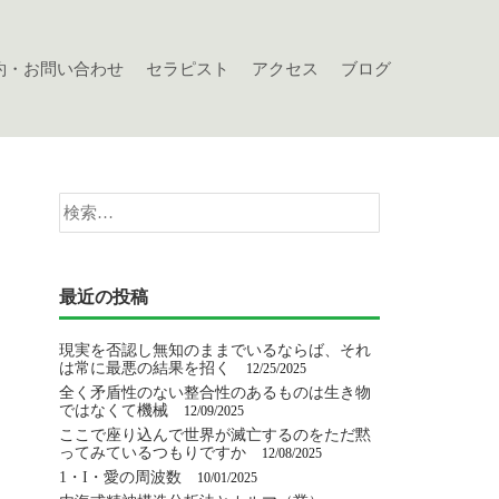
約・お問い合わせ
セラピスト
アクセス
ブログ
検
索:
最近の投稿
現実を否認し無知のままでいるならば、それ
は常に最悪の結果を招く
12/25/2025
全く矛盾性のない整合性のあるものは生き物
ではなくて機械
12/09/2025
ここで座り込んで世界が滅亡するのをただ黙
ってみているつもりですか
12/08/2025
1・I・愛の周波数
10/01/2025