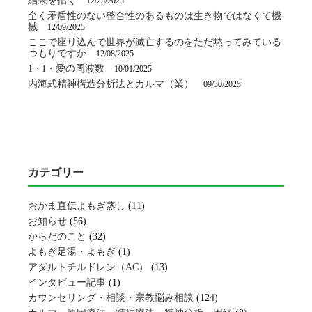
結果を招く
12/25/2025
全く矛盾性のない整合性のあるものは生き物ではなくて機
械
12/09/2025
ここで座り込んで世界が滅亡するのをただ黙ってみている
つもりですか
12/08/2025
1・I・愛の周波数
10/01/2025
内海式精神構造分析法とカルマ（業）
09/30/2025
カテゴリー
おかま直伝よもぎ蒸し
(11)
お知らせ
(56)
からだのこと
(32)
よもぎ足湯・よもぎ
(1)
アダルトチルドレン（AC）
(13)
インタビュー記事
(1)
カウンセリング・相談・宗教悩み相談
(124)