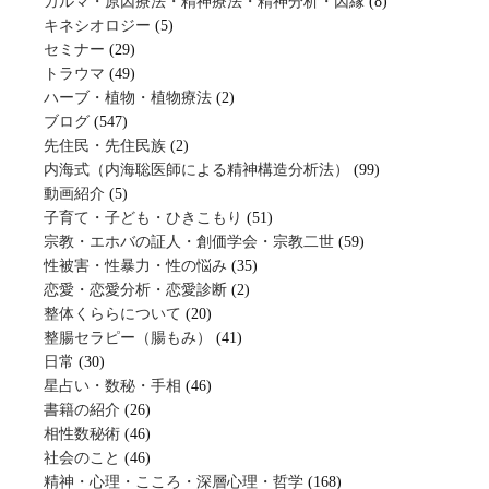
カルマ・原因療法・精神療法・精神分析・因縁
(8)
キネシオロジー
(5)
セミナー
(29)
トラウマ
(49)
ハーブ・植物・植物療法
(2)
ブログ
(547)
先住民・先住民族
(2)
内海式（内海聡医師による精神構造分析法）
(99)
動画紹介
(5)
子育て・子ども・ひきこもり
(51)
宗教・エホバの証人・創価学会・宗教二世
(59)
性被害・性暴力・性の悩み
(35)
恋愛・恋愛分析・恋愛診断
(2)
整体くららについて
(20)
整腸セラピー（腸もみ）
(41)
日常
(30)
星占い・数秘・手相
(46)
書籍の紹介
(26)
相性数秘術
(46)
社会のこと
(46)
精神・心理・こころ・深層心理・哲学
(168)