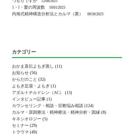
つもりですか
12/08/2025
1・I・愛の周波数
10/01/2025
内海式精神構造分析法とカルマ（業）
09/30/2025
カテゴリー
おかま直伝よもぎ蒸し
(11)
お知らせ
(56)
からだのこと
(32)
よもぎ足湯・よもぎ
(1)
アダルトチルドレン（AC）
(13)
インタビュー記事
(1)
カウンセリング・相談・宗教悩み相談
(124)
カルマ・原因療法・精神療法・精神分析・因縁
(8)
キネシオロジー
(5)
セミナー
(29)
トラウマ
(49)