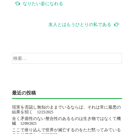
なりたい姿になれる
稿
ナ
友人とはもうひとりの私である
ビ
ゲ
検
ー
索:
シ
ョ
最近の投稿
ン
現実を否認し無知のままでいるならば、それは常に最悪の
結果を招く
12/25/2025
全く矛盾性のない整合性のあるものは生き物ではなくて機
械
12/09/2025
ここで座り込んで世界が滅亡するのをただ黙ってみている