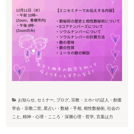
お知らせ
,
セミナー
,
ブログ
,
宗教・エホバの証人・創価
学会・宗教二世
,
星占い・数秘・手相
,
相性数秘術
,
社会の
こと
,
精神・心理・こころ・深層心理・哲学
,
言葉は力
投