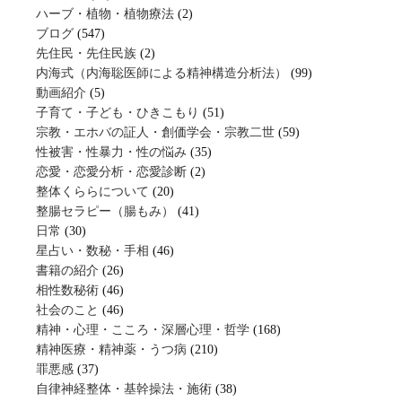
ハーブ・植物・植物療法
(2)
ブログ
(547)
先住民・先住民族
(2)
内海式（内海聡医師による精神構造分析法）
(99)
動画紹介
(5)
子育て・子ども・ひきこもり
(51)
宗教・エホバの証人・創価学会・宗教二世
(59)
性被害・性暴力・性の悩み
(35)
恋愛・恋愛分析・恋愛診断
(2)
整体くららについて
(20)
整腸セラピー（腸もみ）
(41)
日常
(30)
星占い・数秘・手相
(46)
書籍の紹介
(26)
相性数秘術
(46)
社会のこと
(46)
精神・心理・こころ・深層心理・哲学
(168)
精神医療・精神薬・うつ病
(210)
罪悪感
(37)
自律神経整体・基幹操法・施術
(38)