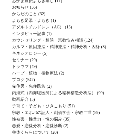
おかま直伝よもぎ蒸し
(11)
お知らせ
(56)
からだのこと
(32)
よもぎ足湯・よもぎ
(1)
アダルトチルドレン（AC）
(13)
インタビュー記事
(1)
カウンセリング・相談・宗教悩み相談
(124)
カルマ・原因療法・精神療法・精神分析・因縁
(8)
キネシオロジー
(5)
セミナー
(29)
トラウマ
(49)
ハーブ・植物・植物療法
(2)
ブログ
(547)
先住民・先住民族
(2)
内海式（内海聡医師による精神構造分析法）
(99)
動画紹介
(5)
子育て・子ども・ひきこもり
(51)
宗教・エホバの証人・創価学会・宗教二世
(59)
性被害・性暴力・性の悩み
(35)
恋愛・恋愛分析・恋愛診断
(2)
整体くららについて
(20)