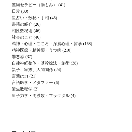
整腸セラピー（腸もみ）
(41)
日常
(30)
星占い・数秘・手相
(46)
書籍の紹介
(26)
相性数秘術
(46)
社会のこと
(46)
精神・心理・こころ・深層心理・哲学
(168)
精神医療・精神薬・うつ病
(210)
罪悪感
(37)
自律神経整体・基幹操法・施術
(38)
親子、家族、人間関係
(24)
言葉は力
(21)
言語医学・メタファー
(6)
誕生数秘学
(2)
量子力学・周波数・フラクタル
(4)