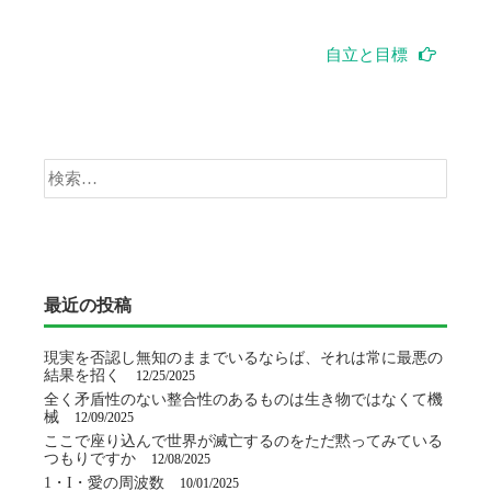
稿
ナ
自立と目標
ビ
ゲ
検
ー
索:
シ
ョ
最近の投稿
ン
現実を否認し無知のままでいるならば、それは常に最悪の
結果を招く
12/25/2025
全く矛盾性のない整合性のあるものは生き物ではなくて機
械
12/09/2025
ここで座り込んで世界が滅亡するのをただ黙ってみている
つもりですか
12/08/2025
1・I・愛の周波数
10/01/2025