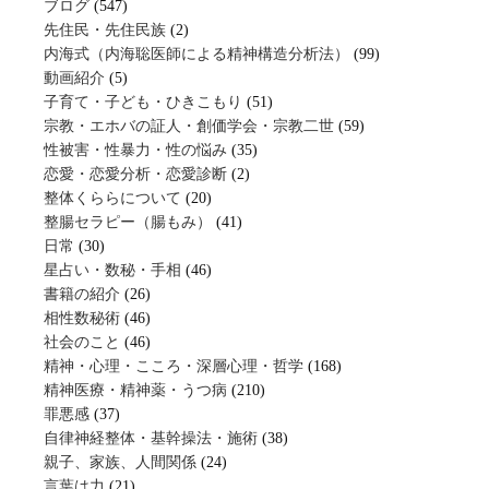
ブログ
(547)
先住民・先住民族
(2)
内海式（内海聡医師による精神構造分析法）
(99)
動画紹介
(5)
子育て・子ども・ひきこもり
(51)
宗教・エホバの証人・創価学会・宗教二世
(59)
性被害・性暴力・性の悩み
(35)
恋愛・恋愛分析・恋愛診断
(2)
整体くららについて
(20)
整腸セラピー（腸もみ）
(41)
日常
(30)
星占い・数秘・手相
(46)
書籍の紹介
(26)
相性数秘術
(46)
社会のこと
(46)
精神・心理・こころ・深層心理・哲学
(168)
精神医療・精神薬・うつ病
(210)
罪悪感
(37)
自律神経整体・基幹操法・施術
(38)
親子、家族、人間関係
(24)
言葉は力
(21)