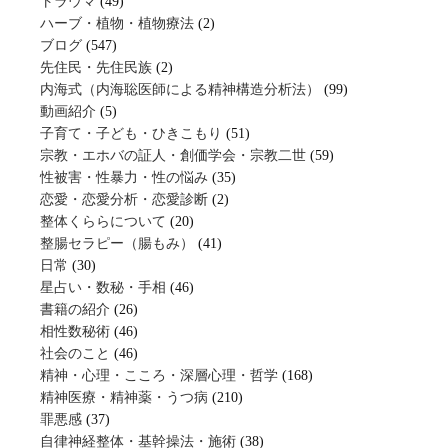
トラウマ
(49)
ハーブ・植物・植物療法
(2)
ブログ
(547)
先住民・先住民族
(2)
内海式（内海聡医師による精神構造分析法）
(99)
動画紹介
(5)
子育て・子ども・ひきこもり
(51)
宗教・エホバの証人・創価学会・宗教二世
(59)
性被害・性暴力・性の悩み
(35)
恋愛・恋愛分析・恋愛診断
(2)
整体くららについて
(20)
整腸セラピー（腸もみ）
(41)
日常
(30)
星占い・数秘・手相
(46)
書籍の紹介
(26)
相性数秘術
(46)
社会のこと
(46)
精神・心理・こころ・深層心理・哲学
(168)
精神医療・精神薬・うつ病
(210)
罪悪感
(37)
自律神経整体・基幹操法・施術
(38)