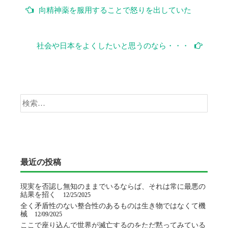
投
向精神薬を服用することで怒りを出していた
稿
ナ
社会や日本をよくしたいと思うのなら・・・
ビ
ゲ
検
ー
索:
シ
ョ
最近の投稿
ン
現実を否認し無知のままでいるならば、それは常に最悪の
結果を招く
12/25/2025
全く矛盾性のない整合性のあるものは生き物ではなくて機
械
12/09/2025
ここで座り込んで世界が滅亡するのをただ黙ってみている