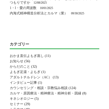
つもりですか
12/08/2025
1・I・愛の周波数
10/01/2025
内海式精神構造分析法とカルマ（業）
09/30/2025
カテゴリー
おかま直伝よもぎ蒸し
(11)
お知らせ
(56)
からだのこと
(32)
よもぎ足湯・よもぎ
(1)
アダルトチルドレン（AC）
(13)
インタビュー記事
(1)
カウンセリング・相談・宗教悩み相談
(124)
カルマ・原因療法・精神療法・精神分析・因縁
(8)
キネシオロジー
(5)
セミナー
(29)