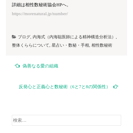
詳細は相性数秘術協会HPへ。
https://morenatural.jp/number/
ブログ
,
内海式（内海聡医師による精神構造分析法）
,
整体くららについて
,
星占い・数秘・手相
,
相性数秘術
投
偽善なる愛の組織
稿
ナ
反発心と正義心と数秘術（6と7と8の関係性）
ビ
ゲ
検
ー
索:
シ