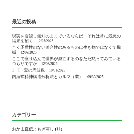
ョ
最近の投稿
ン
現実を否認し無知のままでいるならば、それは常に最悪の
結果を招く
12/25/2025
全く矛盾性のない整合性のあるものは生き物ではなくて機
械
12/09/2025
ここで座り込んで世界が滅亡するのをただ黙ってみている
つもりですか
12/08/2025
1・I・愛の周波数
10/01/2025
内海式精神構造分析法とカルマ（業）
09/30/2025
カテゴリー
おかま直伝よもぎ蒸し
(11)