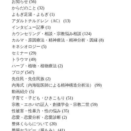
お知らせ
(56)
からだのこと
(32)
よもぎ足湯・よもぎ
(1)
アダルトチルドレン（AC）
(13)
インタビュー記事
(1)
カウンセリング・相談・宗教悩み相談
(124)
カルマ・原因療法・精神療法・精神分析・因縁
(8)
キネシオロジー
(5)
セミナー
(29)
トラウマ
(49)
ハーブ・植物・植物療法
(2)
ブログ
(547)
先住民・先住民族
(2)
内海式（内海聡医師による精神構造分析法）
(99)
動画紹介
(5)
子育て・子ども・ひきこもり
(51)
宗教・エホバの証人・創価学会・宗教二世
(59)
性被害・性暴力・性の悩み
(35)
恋愛・恋愛分析・恋愛診断
(2)
整体くららについて
(20)
整腸セラピー（腸もみ）
(41)