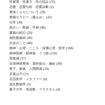
性被害・性暴力・性の悩み
(35)
恋愛・恋愛分析・恋愛診断
(2)
整体くららについて
(20)
整腸セラピー（腸もみ）
(41)
日常
(30)
星占い・数秘・手相
(46)
書籍の紹介
(26)
相性数秘術
(46)
社会のこと
(46)
精神・心理・こころ・深層心理・哲学
(168)
精神医療・精神薬・うつ病
(210)
罪悪感
(37)
自律神経整体・基幹操法・施術
(38)
親子、家族、人間関係
(24)
言葉は力
(21)
言語医学・メタファー
(6)
誕生数秘学
(2)
量子力学・周波数・フラクタル
(4)