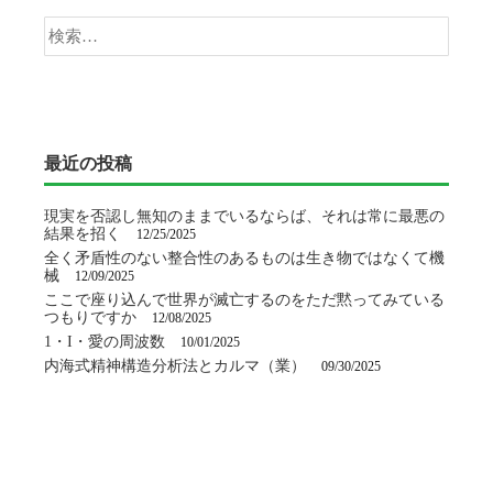
検
ー
索:
シ
ョ
最近の投稿
ン
現実を否認し無知のままでいるならば、それは常に最悪の
結果を招く
12/25/2025
全く矛盾性のない整合性のあるものは生き物ではなくて機
械
12/09/2025
ここで座り込んで世界が滅亡するのをただ黙ってみている
つもりですか
12/08/2025
1・I・愛の周波数
10/01/2025
内海式精神構造分析法とカルマ（業）
09/30/2025