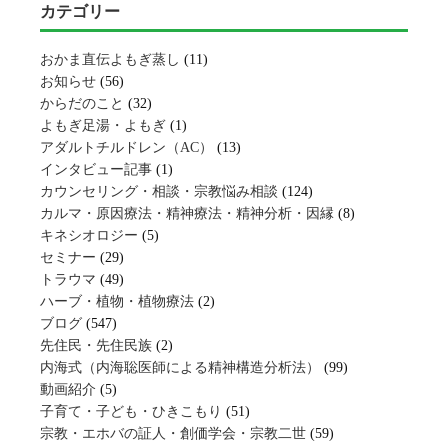
カテゴリー
おかま直伝よもぎ蒸し
(11)
お知らせ
(56)
からだのこと
(32)
よもぎ足湯・よもぎ
(1)
アダルトチルドレン（AC）
(13)
インタビュー記事
(1)
カウンセリング・相談・宗教悩み相談
(124)
カルマ・原因療法・精神療法・精神分析・因縁
(8)
キネシオロジー
(5)
セミナー
(29)
トラウマ
(49)
ハーブ・植物・植物療法
(2)
ブログ
(547)
先住民・先住民族
(2)
内海式（内海聡医師による精神構造分析法）
(99)
動画紹介
(5)
子育て・子ども・ひきこもり
(51)
宗教・エホバの証人・創価学会・宗教二世
(59)