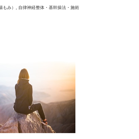
腸もみ）
,
自律神経整体・基幹操法・施術