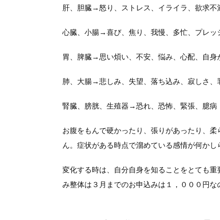
肝、胆臓→怒り、ストレス、イライラ、欲求不
心臓、小腸→喜び、焦り、我慢、多忙、プレッ
胃、脾臓→思い煩い、不安、悩み、心配、自身
肺、大腸→悲しみ、失望、落ち込み、寂しさ、
腎臓、膀胱、生殖器→恐れ、恐怖、緊張、臆病
お腹をもんで硬かったり、張りがあったり、柔
ん。症状がある時点で溜めている感情が何かし
変化する時は、自分自身を知ることをとても重
み整体は３月までのお申込みは１，０００円な