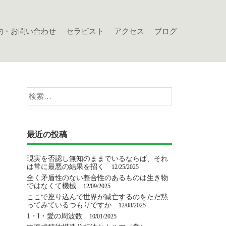
約・お問い合わせ
セラピスト
アクセス
ブログ
検
索:
最近の投稿
現実を否認し無知のままでいるならば、それ
は常に最悪の結果を招く
12/25/2025
全く矛盾性のない整合性のあるものは生き物
ではなくて機械
12/09/2025
ここで座り込んで世界が滅亡するのをただ黙
ってみているつもりですか
12/08/2025
1・I・愛の周波数
10/01/2025