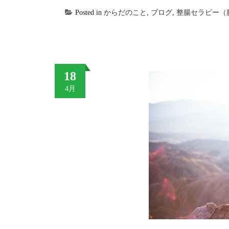
Posted in
からだのこと
,
ブログ
,
整腸セラピー（
18
4月