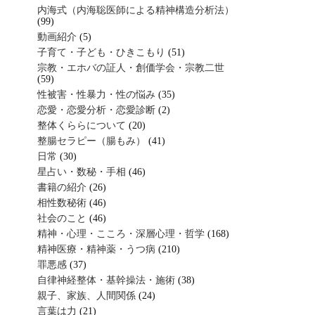
内海式（内海聡医師による精神構造分析法）
(99)
動画紹介
(5)
子育て・子ども・ひきこもり
(51)
宗教・エホバの証人・創価学会・宗教二世
(59)
性被害・性暴力・性の悩み
(35)
恋愛・恋愛分析・恋愛診断
(2)
整体くららについて
(20)
整腸セラピー（腸もみ）
(41)
日常
(30)
星占い・数秘・手相
(46)
書籍の紹介
(26)
相性数秘術
(46)
社会のこと
(46)
精神・心理・こころ・深層心理・哲学
(168)
精神医療・精神薬・うつ病
(210)
罪悪感
(37)
自律神経整体・基幹操法・施術
(38)
親子、家族、人間関係
(24)
言葉は力
(21)