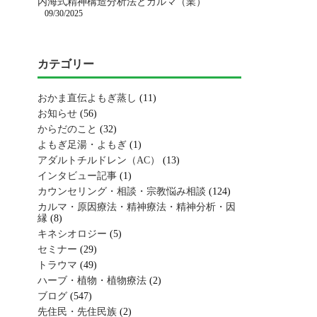
内海式精神構造分析法とカルマ（業）
09/30/2025
カテゴリー
おかま直伝よもぎ蒸し
(11)
お知らせ
(56)
からだのこと
(32)
よもぎ足湯・よもぎ
(1)
アダルトチルドレン（AC）
(13)
インタビュー記事
(1)
カウンセリング・相談・宗教悩み相談
(124)
カルマ・原因療法・精神療法・精神分析・因
縁
(8)
キネシオロジー
(5)
セミナー
(29)
トラウマ
(49)
ハーブ・植物・植物療法
(2)
ブログ
(547)
先住民・先住民族
(2)